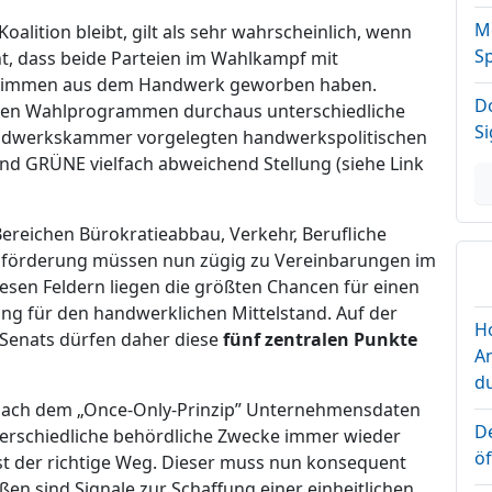
Me
oalition bleibt, gilt als sehr wahrscheinlich, wenn
S
ht, dass beide Parteien im Wahlkampf mit
Stimmen aus dem Handwerk geworben haben.
D
hren Wahlprogrammen durchaus unterschiedliche
S
andwerkskammer vorgelegten handwerkspolitischen
d GRÜNE vielfach abweichend Stellung (siehe Link
reichen Bürokratieabbau, Verkehr, Berufliche
sförderung müssen nun zügig zu Vereinbarungen im
en Feldern liegen die größten Chancen für einen
ang für den handwerklichen Mittelstand. Auf der
H
Senats dürfen daher diese
fünf zentralen Punkte
A
d
 nach dem „Once-Only-Prinzip” Unternehmensdaten
D
erschiedliche behördliche Zwecke immer wieder
ö
st der richtige Weg. Dieser muss nun konsequent
en sind Signale zur Schaffung einer einheitlichen