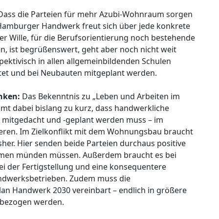
ass die Parteien für mehr Azubi-Wohnraum sorgen
as Hamburger Handwerk freut sich über jede konkrete
r Wille, für die Berufsorientierung noch bestehende
n, ist begrüßenswert, geht aber noch nicht weit
ktivisch in allen allgemeinbildenden Schulen
tet und bei Neubauten mitgeplant werden.
nken:
Das Bekenntnis zu „Leben und Arbeiten im
ommt dabei bislang zu kurz, dass handwerkliche
nt mitgedacht und -geplant werden muss – im
eren. Im Zielkonflikt mit dem Wohnungsbau braucht
er. Hier senden beide Parteien durchaus positive
nahmen münden müssen. Außerdem braucht es bei
 der Fertigstellung und eine konsequentere
dwerksbetrieben. Zudem muss die
n Handwerk 2030 vereinbart – endlich in größere
inbezogen werden.