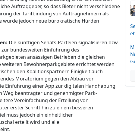
liche Auftraggeber, so dass Bieter nicht verschiedene
hrung der Tarifbindung von Auftragnehmern als
abe würde jedoch neue bürokratische Hürden
Se
e
en:
Die künftigen Senats-Parteien signalisieren bzw.
M
is zur bundesweiten Einführung des
N
rkgebieten ansässigen Betrieben die gleichen
G
e weiteren Bewohnerparkgebiete errichtet werden
schen den Koalitionspartnern Einigkeit auch
echendes Moratorium gegen den Abbau von
Die Einführung einer App zur digitalen Handhabung
em Weg beantragter und genehmigter Park-
ere Vereinfachung der Erteilung von
r erster Schritt hin zu einem besseren
l muss jedoch ein einheitlicher
chal erteilt wird und alle
eint.