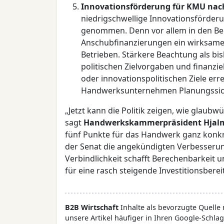
Innovationsförderung für KMU nach
niedrigschwellige Innovationsförderun
genommen. Denn vor allem in den Bere
Anschubfinanzierungen ein wirksames
Betrieben. Stärkere Beachtung als bi
politischen Zielvorgaben und finanzi
oder innovationspolitischen Ziele err
Handwerksunternehmen Planungssich
„Jetzt kann die Politik zeigen, wie glaub
sagt
Handwerkskammerpräsident Hja
fünf Punkte für das Handwerk ganz konkr
der Senat die angekündigten Verbesseru
Verbindlichkeit schafft Berechenbarkeit u
für eine rasch steigende Investitionsbere
B2B Wirtschaft
Inhalte als bevorzugte Quelle
unsere Artikel häufiger in Ihren Google-Schlag