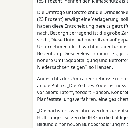
(65 Prozent) nennen den Klimaschutz als 
Die Umfrage unterstreicht die Dringlichk
(23 Prozent) erwägt eine Verlagerung, soll
haben diese Entscheidung bereits getroff
nach. Besorgniserregend ist die große Za
sind. „Diese Unternehmen sitzen auf gepack
Unternehmen gleich wichtig, aber für dieje
Bedeutung. Diese Relevanz nimmt zu, je nä
höhere Umfragebeteiligung und Betroffen
Niedersachsen zeigen“, so Hansen.
Angesichts der Umfrageergebnisse richte
an die Politik. „Die Zeit des Zögerns mus
vor allem: Taten“, fordert Hansen. Konkre
Planfeststellungsverfahren, eine gesiche
„Die nächsten zwei Jahre werden zur ents
Hoffnungen setzen die IHKs in die baldi
Bildung einer neuen Bundesregierung mit