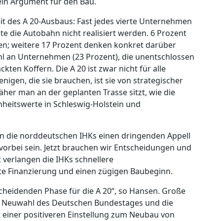
ein Argument für den Bau.
eit des A 20-Ausbaus: Fast jedes vierte Unternehmen
te die Autobahn nicht realisiert werden. 6 Prozent
en; weitere 17 Prozent denken konkret darüber
hl an Unternehmen (23 Prozent), die unentschlossen
ten Koffern. Die A 20 ist zwar nicht für alle
nigen, die sie brauchen, ist sie von strategischer
her man an der geplanten Trasse sitzt, wie die
heitswerte in Schleswig-Holstein und
n die norddeutschen IHKs einen dringenden Appell
s vorbei sein. Jetzt brauchen wir Entscheidungen und
t verlangen die IHKs schnellere
rte Finanzierung und einen zügigen Baubeginn.
cheidenden Phase für die A 20“, so Hansen. Große
ge Neuwahl des Deutschen Bundestages und die
 einer positiveren Einstellung zum Neubau von