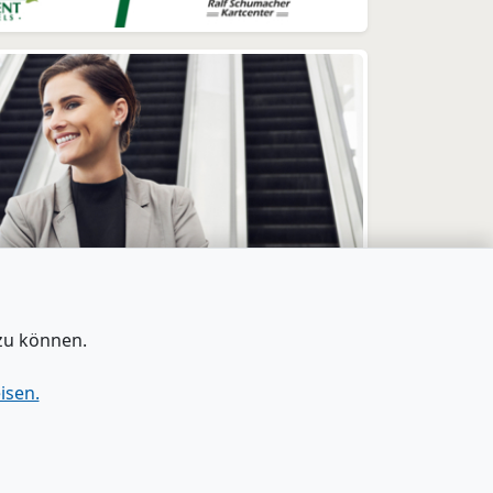
zu können.
isen.
tenschutz
|
Barrierefreiheit
|
Bei Google als
bevorzugte Quelle merken