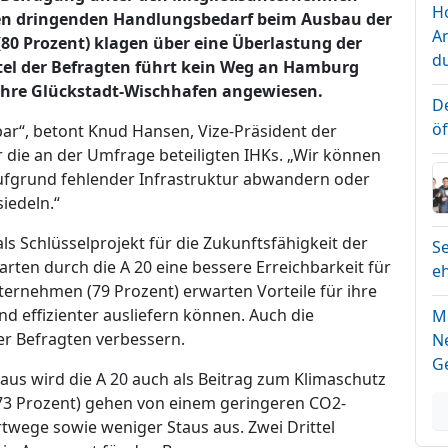
H
en dringenden Handlungsbedarf beim Ausbau der
A
80 Prozent) klagen über eine Überlastung der
d
ttel der Befragten führt kein Weg an Hamburg
e Fähre Glückstadt-Wischhafen angewiesen.
D
ö
tbar“, betont Knud Hansen, Vize-Präsident der
ür die an der Umfrage beteiligten IHKs. „Wir können
aufgrund fehlender Infrastruktur abwandern oder
iedeln.“
ls Schlüsselprojekt für die Zukunftsfähigkeit der
Se
ten durch die A 20 eine bessere Erreichbarkeit für
e
ternehmen (79 Prozent) erwarten Vorteile für ihre
nd effizienter ausliefern können. Auch die
M
er Befragten verbessern.
N
G
aus wird die A 20 auch als Beitrag zum Klimaschutz
(73 Prozent) gehen von einem geringeren CO2-
twege sowie weniger Staus aus. Zwei Drittel