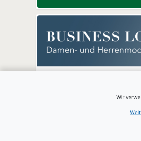
Wir verwe
Weit
www.B2B-Wirtschaft.de
|
Login
|
Registrier