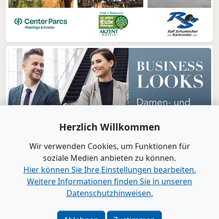
Herzlich Willkommen
Wir verwenden Cookies, um Funktionen für
soziale Medien anbieten zu können.
Hier können Sie Ihre Einstellungen bearbeiten.
Weitere Informationen finden Sie in unseren
www.B2B-Wirtschaft.de
Datenschutzhinweisen.
Login
|
Registrierung
Kontakt
|
Impressum
|
Datenschutz
|
Barrierefreiheit
|