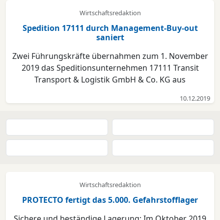
Schleswig, Eckernförde, Rendsburg (em) Am 15.
Wirtschaftsredaktion
November 2019 wurde die Grün...
Spedition 17111 durch Management-Buy-out
saniert
Zwei Führungskräfte übernahmen zum 1. November
2019 das Speditionsunternehmen 17111 Transit
Transport & Logistik GmbH & Co. KG aus
Osterrönfeld bei Rendsburg im Rahmen eines
10.12.2019
Management-Buy-outs (MBO) im Zuge einer
übertragenden Sanierung. Sämtliche der zuletzt 103
Arbeitsplätze am Standort Osterrönf...
Wirtschaftsredaktion
PROTECTO fertigt das 5.000. Gefahrstofflager
Sichere und beständige Lagerung: Im Oktober 2019