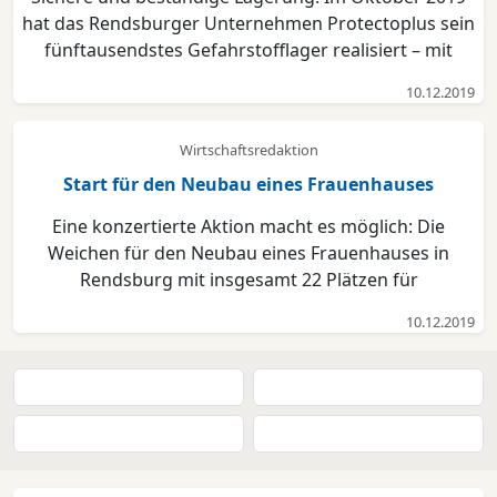
hat das Rendsburger Unternehmen Protectoplus sein
fünftausendstes Gefahrstofflager realisiert – mit
wachsender Tendenz. Zwischenbilanz bei PROTECTO:
10.12.2019
Über 5.000 Gefahrstofflager hat das Unternehmen in
rund 25 Jahren für seine Kunden realisiert. Neben v...
Wirtschaftsredaktion
Start für den Neubau eines Frauenhauses
Eine konzertierte Aktion macht es möglich: Die
Weichen für den Neubau eines Frauenhauses in
Rendsburg mit insgesamt 22 Plätzen für
schutzbedürftige Frauen sind gestellt. Die
10.12.2019
Gesamtkosten von rund 2,1 Millionen Euro werden zu
einem großen Teil aus Mitteln der Sozialen
Wohnrauförderung des Innenminist...