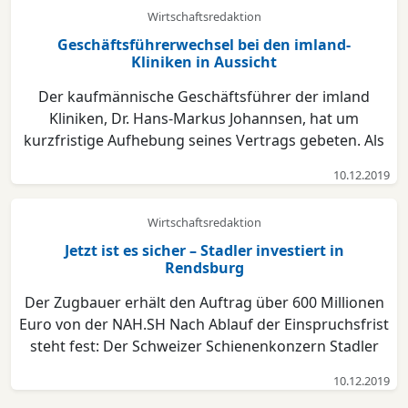
Wirtschaftsredaktion
Geschäftsführerwechsel bei den imland-
Kliniken in Aussicht
Der kaufmännische Geschäftsführer der imland
Kliniken, Dr. Hans-Markus Johannsen, hat um
kurzfristige Aufhebung seines Vertrags gebeten. Als
Grund für seinen Wunsch gibt der Geschäftsführer
10.12.2019
dringende persönliche Gründe an. „Einschneidende
Veränderungen in meinem privaten Umfeld machen
Wirtschaftsredaktion
es erforderlic...
Jetzt ist es sicher – Stadler investiert in
Rendsburg
Der Zugbauer erhält den Auftrag über 600 Millionen
Euro von der NAH.SH Nach Ablauf der Einspruchsfrist
steht fest: Der Schweizer Schienenkonzern Stadler
Rail wird in Rendsburg in ein Instandhaltungswerk
10.12.2019
für Schienenfahrzeuge investieren. Über einen