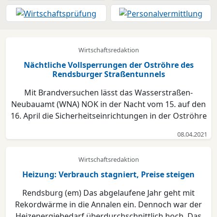
Wirtschaftsredaktion
Nächtliche Vollsperrungen der Oströhre des
Rendsburger Straßentunnels
Mit Brandversuchen lässt das Wasserstraßen-
Neubauamt (WNA) NOK in der Nacht vom 15. auf den
16. April die Sicherheitseinrichtungen in der Oströhre
des Rendsburger Straßentunnels testen. In der
08.04.2021
darauf folgenden Nacht wird die Weströhre des
Tunnels unter dem Nord-Ostsee-Kanal planmäßig
Wirtschaftsredaktion
gereinigt. Dahe...
Heizung: Verbrauch stagniert, Preise steigen
Rendsburg (em) Das abgelaufene Jahr geht mit
Rekordwärme in die Annalen ein. Dennoch war der
Heizenergiebedarf überdurchschnittlich hoch. Das