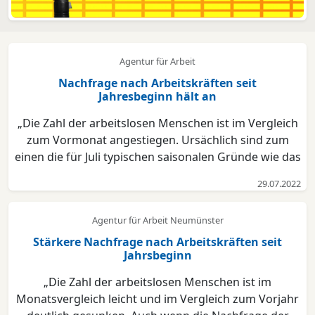
Agentur für Arbeit
Nachfrage nach Arbeitskräften seit
Jahresbeginn hält an
„Die Zahl der arbeitslosen Menschen ist im Vergleich
zum Vormonat angestiegen. Ursächlich sind zum
einen die für Juli typischen saisonalen Gründe wie das
Ende der Schul- und der Ausbildungszeit. Zum
29.07.2022
anderen werden aufgrund gesetzlicher Änderungen
ukrainische Geflüchtete seit dem 1.6.2022 durch die
Agentur für Arbeit Neumünster
J...
Stärkere Nachfrage nach Arbeitskräften seit
Jahrsbeginn
„Die Zahl der arbeitslosen Menschen ist im
Monatsvergleich leicht und im Vergleich zum Vorjahr