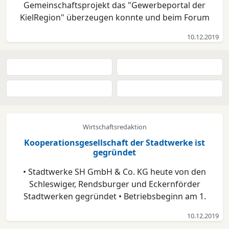
Gemeinschaftsprojekt das "Gewerbeportal der
KielRegion" überzeugen konnte und beim Forum
deutscher Wirtschaftsförderer in Berlin den zweiten
10.12.2019
Platz gemacht hat. Insgesamt wurden 85
Bewerbungen für die Auszeichnung "Innovative
Wirtschaftsförderung 2019"...
Wirtschaftsredaktion
Kooperationsgesellschaft der Stadtwerke ist
gegründet
• Stadtwerke SH GmbH & Co. KG heute von den
Schleswiger, Rendsburger und Eckernförder
Stadtwerken gegründet • Betriebsbeginn am 1.
Januar 2020 • 75.000 Kunden, knapp 500 Mitarbeiter,
10.12.2019
180 Millionen Euro Umsatz unter einem Dach