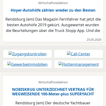
Wirtschaftsredaktion
vorsehen. Weil die Fördergelde...
Hoyer-Autohöfe zählen wieder zu den Besten
Rendsburg (em) Das Magazin Fernfahrer hat jetzt die
besten Autohöfe 2019 gekürt. Ausgewertet wurden
die Beurteilungen über die Truck Stopp App. Und die
brachte für die Hoyer-Autohöfe Soltauer Heide,
25.05.2020
Mecklenburg, Hamburg-Süd und Cloppenburger
Land hervorragende Ergebnisse. Alle vier erreichten
Platzi...
Wirtschaftsredaktion
NOBISKRUG UNTERZEICHNET VERTRAG FÜR
WEGWEISENDE 100-Meter-plus SUPERYACHT
Rendsburg (em) Der deutsche Yachtbauer