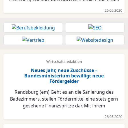
belegen die Zahlen des BRUNATA-METRONA-
26.05.2020
Heizenergiemonitors. Etwa acht Prozent höher als im
langjährigen Durchschnitt lag der
Heizenergiekonsum in Deutschland ...
Wirtschaftsredaktion
Neues Jahr, neue Zuschüsse –
Bundesministerium bewilligt neue
Fördergelder
Rendsburg (em) Geht es an die Sanierung des
Badezimmers, stellen Fördermittel eine stets gern
gesehene Finanzspritze dar. Mit ihrem
Förderprogramm 455B „Altersgerechtes Wohnen“
26.05.2020
unterstützt die Bundesregierung (Um-)Bauvorhaben,
die eine Barrierereduzierung des Wohnraums