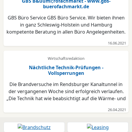
GBS B&uuml;rofachmarkt - www.gbs-
buerofachmarkt.de
GBS Büro Service GBS Büro Service. Wir bieten ihnen
in ganz Schleswig-Holstein und Hamburg
kompetente Beratung in allen Büro Angelegenheiten.
Büroartikel vom Aktenordner über Drucker und
16.06.2021
Druckerpapier bis zur Zeichenplatte für Firmen und
den Privatgebrauch. Büromöbel von erstlassiger
Wirtschaftsredaktion
Qualität zu ers...
Nächtliche Technik-Prüfungen -
Vollsperrungen
Die Brandversuche im Rendsburger Kanaltunnel in
der vergangenen Woche sind erfolgreich verlaufen.
„Die Technik hat wie beabsichtigt auf die Wärme- und
Rauchentwicklung durch das Feuer reagiert“, sagt
26.04.2021
Sönke Meesenburg, Leiter des Wasserstraßen-
Neubauamtes Nord-Ostsee-Kanal (WNA NOK). „Das
ist ein wic...