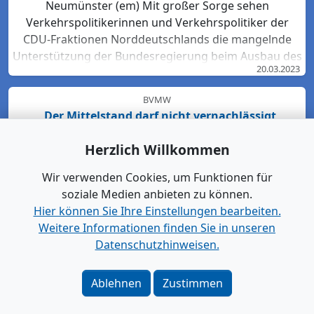
Neumünster (em) Mit großer Sorge sehen
Verkehrspolitikerinnen und Verkehrspolitiker der
CDU-Fraktionen Norddeutschlands die mangelnde
Unterstützung der Bundesregierung beim Ausbau des
20.03.2023
Bahn-Netzes. Hartmut Bodeit, mobilitätspolitischer
Sprecher der bremischen CDUBürgerschaftsfraktion,
BVMW
betont: „Die neuesten Bewertungen der DB Netz AG
„Der Mittelstand darf nicht vernachlässigt
lassen keinen Zweifel: Das Schienennetz ist in der
werden“
Region Nord so störanfällig und überlastet wie
Herzlich Willkommen
21.11.2022
nirgendwo sonst in Deutschland. Für den Start des
Deutschlandtick...
Wir verwenden Cookies, um Funktionen für
Statista
soziale Medien anbieten zu können.
China-Import und -Export auf Rekordhoch
Hier können Sie Ihre Einstellungen bearbeiten.
08.11.2022
Weitere Informationen finden Sie in unseren
Datenschutzhinweisen.
IW
Energiekrise: Mehr als 300.000 Arbeitslose durch
hohe Gaspreise
Ablehnen
Zustimmen
02.11.2022