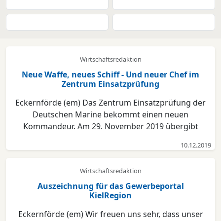
beschlossen. ht...
Wirtschaftsredaktion
Neue Waffe, neues Schiff - Und neuer Chef im
Zentrum Einsatzprüfung
Eckernförde (em) Das Zentrum Einsatzprüfung der
Deutschen Marine bekommt einen neuen
Kommandeur. Am 29. November 2019 übergibt
Kapitän zur See Joachim Brune (54) das Kommando
10.12.2019
über das in der Marine einzigartige Zentrum an
Kapitän zur See Jörg Dieter Lorentzen (53). Der
Wirtschaftsredaktion
wechselt aus dem Kommando Info...
Auszeichnung für das Gewerbeportal
KielRegion
Eckernförde (em) Wir freuen uns sehr, dass unser