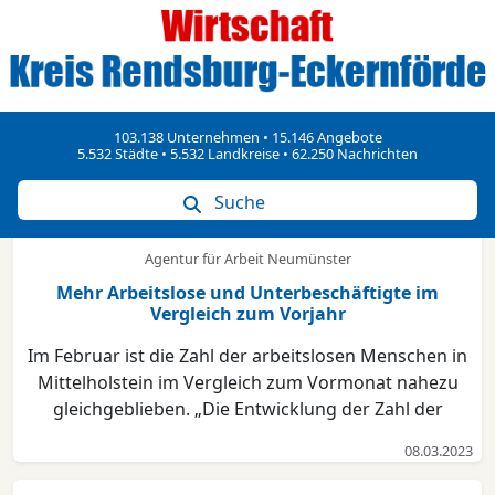
103.138 Unternehmen • 15.146 Angebote
5.532 Städte • 5.532 Landkreise • 62.250 Nachrichten
Suche
Agentur für Arbeit Neumünster
Mehr Arbeitslose und Unterbeschäftigte im
Vergleich zum Vorjahr
Im Februar ist die Zahl der arbeitslosen Menschen in
Mittelholstein im Vergleich zum Vormonat nahezu
gleichgeblieben. „Die Entwicklung der Zahl der
Arbeitslosen ist differenziert zu betrachten. Während
08.03.2023
sie im Rechtskreis SGB III leicht zurückgegangen ist,
ist sie im Rechtskreis SGB II angestiegen, b...