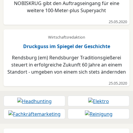
NOBISKRUG gibt den Auftragseingang für eine
weitere 100-Meter-plus Superyacht
bekannt.Innerhalb der Yachtindustrie ist die Werft
25.05.2020
durch Neubauten wie „SAILING YACHT A“ oder jüngst
„M/Y ARTEFACT“ bekannt für ihre Expertise,
Wirtschaftsredaktion
innovativeProjekte umzusetzen. Mit dem ...
Druckguss im Spiegel der Geschichte
Rendsburg (em) Rendsburger Traditionsgießerei
steuert in erfolgreiche Zukunft 60 Jahre an einem
Standort - umgeben von einem sich stets ändernden
Marktumfeld, fl ankiert von den Herausforderungen
25.05.2020
der Globalisierung und der Digitalisierung - hat es die
„Matthies Druckguss GmbH & Co. KG“ geschafft, si...