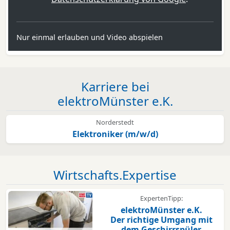
Nur einmal erlauben und Video abspielen
Karriere bei
elektroMünster e.K.
Norderstedt
Elektroniker (m/w/d)
Wirtschafts.Expertise
ExpertenTipp:
elektroMünster e.K.
Der richtige Umgang mit
dem Geschirrspüler