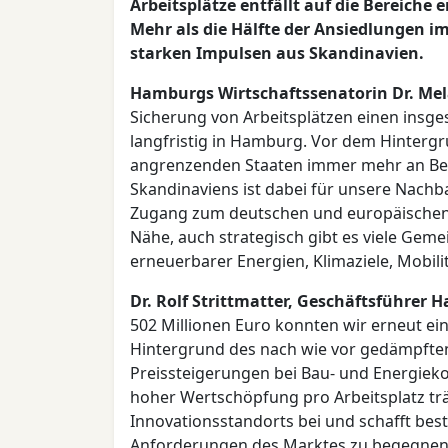
Arbeitsplätze entfällt auf die Bereiche 
Mehr als die Hälfte der Ansiedlungen 
starken Impulsen aus Skandinavien.
Hamburgs Wirtschaftssenatorin Dr. Me
Sicherung von Arbeitsplätzen einen insge
langfristig in Hamburg. Vor dem Hintergr
angrenzenden Staaten immer mehr an Be
Skandinaviens ist dabei für unsere Nachba
Zugang zum deutschen und europäischen 
Nähe, auch strategisch gibt es viele Gem
erneuerbarer Energien, Klimaziele, Mobili
Dr. Rolf Strittmatter, Geschäftsführer 
502 Millionen Euro konnten wir erneut ei
Hintergrund des nach wie vor gedämpften
Preissteigerungen bei Bau- und Energiek
hoher Wertschöpfung pro Arbeitsplatz trä
Innovationsstandorts bei und schafft be
Anforderungen des Marktes zu begegnen