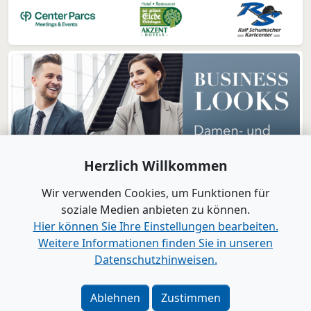
Herzlich Willkommen
Wir verwenden Cookies, um Funktionen für
soziale Medien anbieten zu können.
Hier können Sie Ihre Einstellungen bearbeiten.
Weitere Informationen finden Sie in unseren
www.B2B-Wirtschaft.de
Datenschutzhinweisen.
Login
|
Registrierung
Kontakt
|
Impressum
|
Datenschutz
|
Barrierefreiheit
|
Ablehnen
Zustimmen
Bei Google als bevorzugte Quelle merken