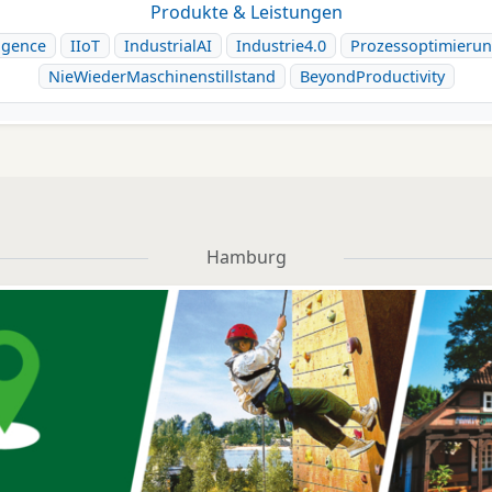
Produkte & Leistungen
igence
IIoT
IndustrialAI
Industrie4.0
Prozessoptimieru
NieWiederMaschinenstillstand
BeyondProductivity
Hamburg