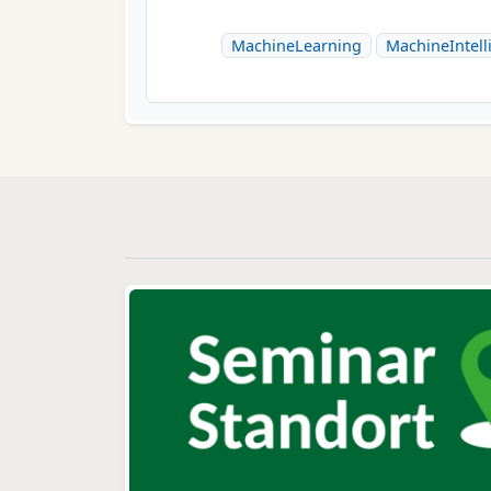
MachineLearning
MachineIntell