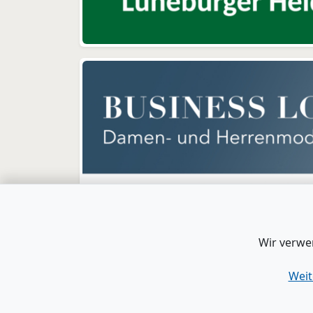
Wir verwe
Weit
www.B2B-Wirtschaft.de
|
Login
|
Registrier