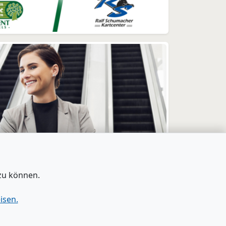
zu können.
isen.
tenschutz
|
Barrierefreiheit
|
Bei Google als