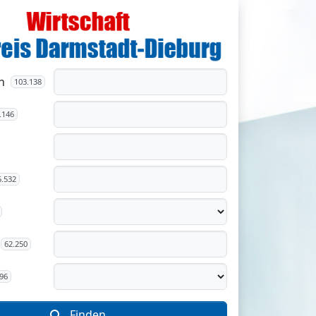
n
103.138
.146
5.532
62.250
96
Finden