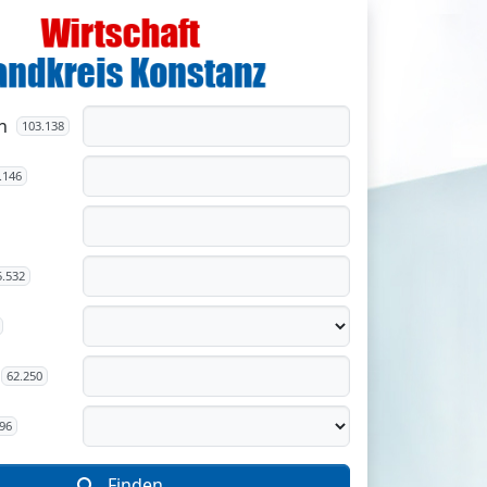
n
103.138
.146
5.532
62.250
96
Finden