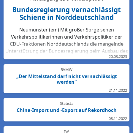
Bundesregierung vernachlässigt
Schiene in Norddeutschland
Neumünster (em) Mit großer Sorge sehen
Verkehrspolitikerinnen und Verkehrspolitiker der
CDU-Fraktionen Norddeutschlands die mangelnde
Unterstützung der Bundesregierung beim Ausbau des
20.03.2023
Bahn-Netzes. Hartmut Bodeit, mobilitätspolitischer
Sprecher der bremischen CDUBürgerschaftsfraktion,
BVMW
betont: „Die neuesten Bewertungen der DB Netz AG
„Der Mittelstand darf nicht vernachlässigt
lassen keinen Zweifel: Das Schienennetz ist in der
werden“
Region Nord so störanfällig und überlastet wie
21.11.2022
nirgendwo sonst in Deutschland. Für den Start des
Deutschlandtick...
Statista
China-Import und -Export auf Rekordhoch
08.11.2022
IW