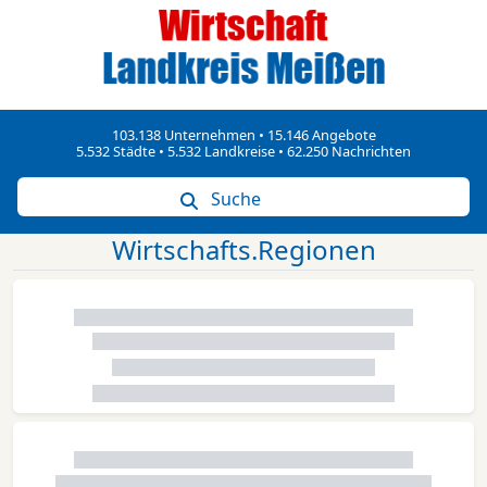
103.138 Unternehmen • 15.146 Angebote
5.532 Städte • 5.532 Landkreise • 62.250 Nachrichten
Suche
Wirtschafts.Regionen