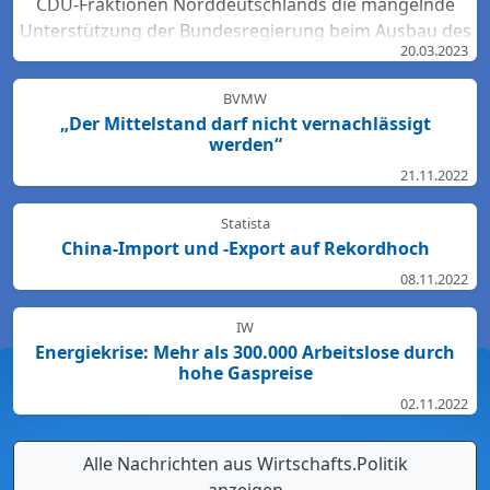
CDU-Fraktionen Norddeutschlands die mangelnde
Unterstützung der Bundesregierung beim Ausbau des
20.03.2023
Bahn-Netzes. Hartmut Bodeit, mobilitätspolitischer
Sprecher der bremischen CDUBürgerschaftsfraktion,
BVMW
betont: „Die neuesten Bewertungen der DB Netz AG
„Der Mittelstand darf nicht vernachlässigt
lassen keinen Zweifel: Das Schienennetz ist in der
werden“
Region Nord so störanfällig und überlastet wie
21.11.2022
nirgendwo sonst in Deutschland. Für den Start des
Deutschlandtick...
Statista
China-Import und -Export auf Rekordhoch
08.11.2022
IW
Energiekrise: Mehr als 300.000 Arbeitslose durch
hohe Gaspreise
02.11.2022
Alle Nachrichten aus Wirtschafts.Politik