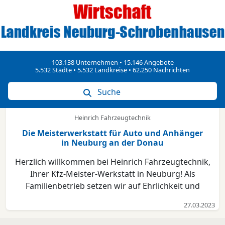
103.138 Unternehmen • 15.146 Angebote
5.532 Städte • 5.532 Landkreise • 62.250 Nachrichten
Suche
Heinrich Fahrzeugtechnik
Die Meisterwerkstatt für Auto und Anhänger
in Neuburg an der Donau
Herzlich willkommen bei Heinrich Fahrzeugtechnik,
Ihrer Kfz-Meister-Werkstatt in Neuburg! Als
Familienbetrieb setzen wir auf Ehrlichkeit und
Fairness im Umgang mit unseren Kunden. Von der
27.03.2023
Auftragsannahme bis zur Übergabe des fertigen
Fahrzeugs überzeugen wir mit größtmöglicher