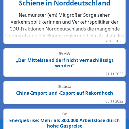
Schiene in Norddeutschland
Neumünster (em) Mit großer Sorge sehen
Verkehrspolitikerinnen und Verkehrspolitiker der
CDU-Fraktionen Norddeutschlands die mangelnde
Unterstützung der Bundesregierung beim Ausbau des
20.03.2023
Bahn-Netzes. Hartmut Bodeit, mobilitätspolitischer
Sprecher der bremischen CDUBürgerschaftsfraktion,
BVMW
betont: „Die neuesten Bewertungen der DB Netz AG
„Der Mittelstand darf nicht vernachlässigt
lassen keinen Zweifel: Das Schienennetz ist in der
werden“
Region Nord so störanfällig und überlastet wie
21.11.2022
nirgendwo sonst in Deutschland. Für den Start des
Deutschlandtick...
Statista
China-Import und -Export auf Rekordhoch
08.11.2022
IW
Energiekrise: Mehr als 300.000 Arbeitslose durch
hohe Gaspreise