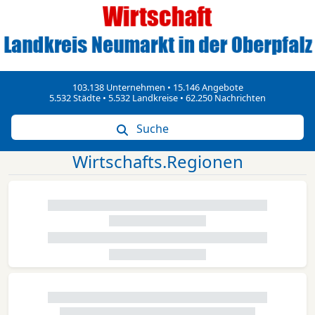
103.138 Unternehmen • 15.146 Angebote
5.532 Städte • 5.532 Landkreise • 62.250 Nachrichten
Suche
Wirtschafts.Regionen