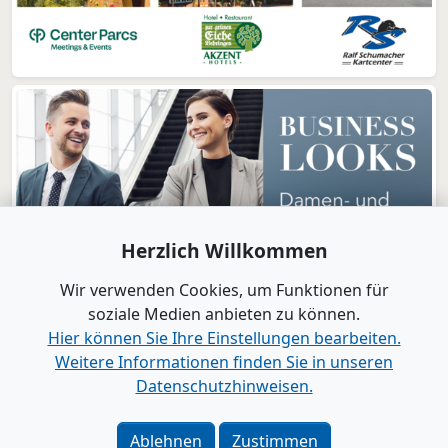
Herzlich Willkommen
Wir verwenden Cookies, um Funktionen für
soziale Medien anbieten zu können.
Hier können Sie Ihre Einstellungen bearbeiten.
Weitere Informationen finden Sie in unseren
www.B2B-Wirtschaft.de
Datenschutzhinweisen.
Login
|
Registrierung
Kontakt
|
Impressum
|
Datenschutz
|
Barrierefreiheit
|
Ablehnen
Zustimmen