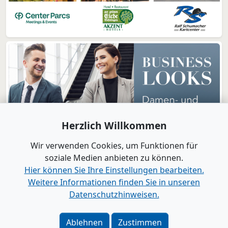
Herzlich Willkommen
Wir verwenden Cookies, um Funktionen für
soziale Medien anbieten zu können.
Hier können Sie Ihre Einstellungen bearbeiten.
Weitere Informationen finden Sie in unseren
www.B2B-Wirtschaft.de
Datenschutzhinweisen.
Login
|
Registrierung
Kontakt
|
Impressum
|
Datenschutz
|
Barrierefreiheit
|
Ablehnen
Zustimmen