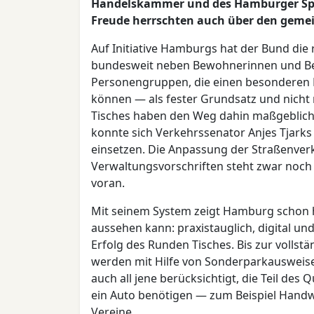
Handelskammer und des Hamburger Spor
Freude herrschten auch über den geme
Auf Initiative Hamburgs hat der Bund die
bundesweit neben Bewohnerinnen und B
Personengruppen, die einen besonderen 
können — als fester Grundsatz und nich
Tisches haben den Weg dahin maßgeblich m
konnte sich Verkehrssenator Anjes Tjark
einsetzen. Die Anpassung der Straßenve
Verwaltungsvorschriften steht zwar noch
voran.
Mit seinem System zeigt Hamburg scho
aussehen kann: praxistauglich, digital u
Erfolg des Runden Tisches. Bis zur volls
werden mit Hilfe von Sonderparkausweis
auch all jene berücksichtigt, die Teil des 
ein Auto benötigen — zum Beispiel Hand
Vereine.