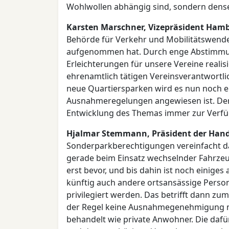
Wohlwollen abhängig sind, sondern dense
Karsten Marschner, Vizepräsident Hamb
Behörde für Verkehr und Mobilitätswend
aufgenommen hat. Durch enge Abstimmun
Erleichterungen für unsere Vereine realis
ehrenamtlich tätigen Vereinsverantwortli
neue Quartiersparken wird es nun noch e
Ausnahmeregelungen angewiesen ist. Der 
Entwicklung des Themas immer zur Verfü
Hjalmar Stemmann, Präsident der H
Sonderparkberechtigungen vereinfacht d
gerade beim Einsatz wechselnder Fahrzeug
erst bevor, und bis dahin ist noch einiges a
künftig auch andere ortsansässige Per
privilegiert werden. Das betrifft dann zu
der Regel keine Ausnahmegenehmigung m
behandelt wie private Anwohner. Die daf