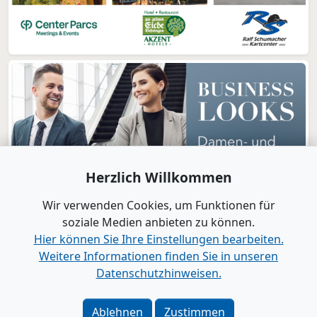
Herzlich Willkommen
Wir verwenden Cookies, um Funktionen für
soziale Medien anbieten zu können.
Hier können Sie Ihre Einstellungen bearbeiten.
Weitere Informationen finden Sie in unseren
www.B2B-Wirtschaft.de
Datenschutzhinweisen.
Login
|
Registrierung
Kontakt
|
Impressum
|
Datenschutz
|
Barrierefreiheit
|
Ablehnen
Zustimmen