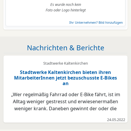
Es wurde noch kein
Foto oder Logo hinterlegt
Ihr Unternehmen? Bild hinzufügen
Nachrichten & Berichte
Stadtwerke Kaltenkirchen
Stadtwerke Kaltenkirchen bieten ihren
MitarbeiterInnen jetzt bezuschusste E-Bikes
an
„Wer regelmäßig Fahrrad oder E-Bike fährt, ist im
Alltag weniger gestresst und erwiesenermaßen
weniger krank. Daneben gewinnt der oder die
Radelnde ein deutliches Plus an Lebensqualität. Als
24.05.2022
moderner, regionaler Arbeitgeber wissen wir, wie
wichtig heutzutage attraktive Zusatzleistungen für