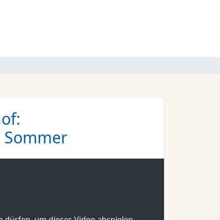
of:
nd Sommer
en dürfen, um dieses Video abspielen