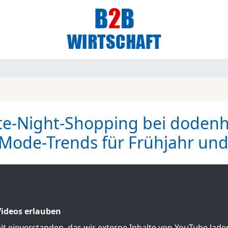
te-Night-Shopping bei dodenh
Mode-Trends für Frühjahr u
ideos erlauben
mit einverstanden, das wir externe Inhalte von YouTube lad