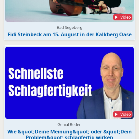
Video
Bad Segeberg
Fidi Steinbeck am 15. August in der Kalkberg Oase
Video
Genial Reden
Wie &quot;Deine Meinung&quot; oder &quot;Dein
Problem&quot; schlagfertig wirken