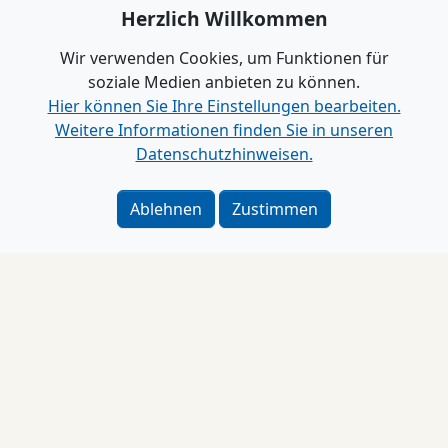
Herzlich Willkommen
Wir verwenden Cookies, um Funktionen für
soziale Medien anbieten zu können.
Hier können Sie Ihre Einstellungen bearbeiten.
Weitere Informationen finden Sie in unseren
Datenschutzhinweisen.
Video
Genial Reden
Ablehnen
Zustimmen
Wie Du den Gesprächspartner vor dem Gespräch
aushebelst
Impressum
Alle Videos anzeigen
www.B2B-Wirtschaft.de
Login
|
Registrierung
Kontakt
|
Impressum
|
Datenschutz
|
Barrierefreiheit
|
Bei Google als bevorzugte Quelle merken