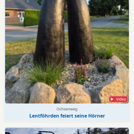
Video
Ochsenweg
Lentföhrden feiert seine Hörner