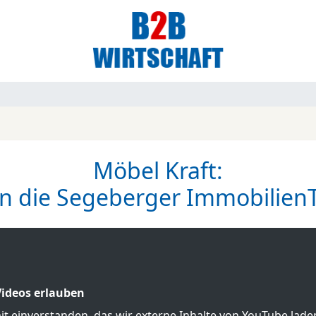
Möbel Kraft:
n die Segeberger Immobilien
ideos erlauben
mit einverstanden, das wir externe Inhalte von YouTube lad