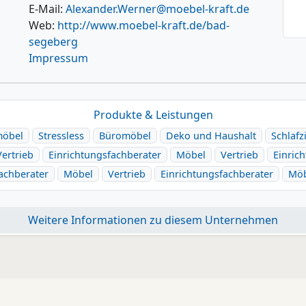
E-Mail:
Alexander.Werner@moebel-kraft.de
Web:
http://www.moebel-kraft.de/bad-
segeberg
Impressum
Produkte & Leistungen
möbel
Stressless
Büromöbel
Deko und Haushalt
Schlaf
Vertrieb
Einrichtungsfachberater
Möbel
Vertrieb
Einric
achberater
Möbel
Vertrieb
Einrichtungsfachberater
Möb
Weitere Informationen zu diesem Unternehmen