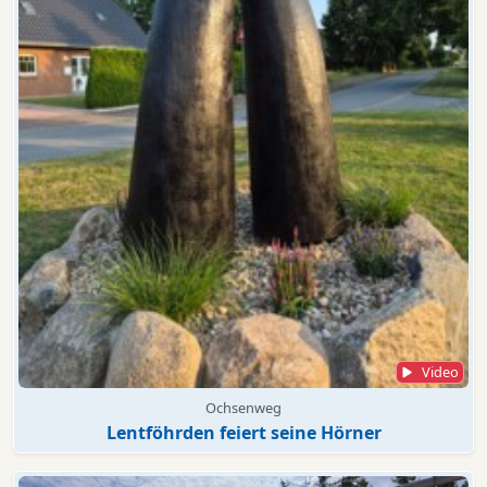
Video
Ochsenweg
Lentföhrden feiert seine Hörner