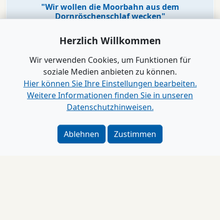
"Wir wollen die Moorbahn aus dem
Dornröschenschlaf wecken"
Herzlich Willkommen
Wir verwenden Cookies, um Funktionen für
soziale Medien anbieten zu können.
Hier können Sie Ihre Einstellungen bearbeiten.
Weitere Informationen finden Sie in unseren
Datenschutzhinweisen.
Ablehnen
Zustimmen
Video
Engagement
VR Bank in Holstein macht KiTas mobil!
Impressum
Alle Videos anzeigen