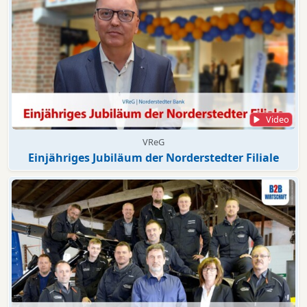
Video
VReG
Einjähriges Jubiläum der Norderstedter Filiale