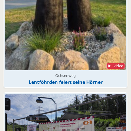
Video
Ochsenweg
Lentföhrden feiert seine Hörner