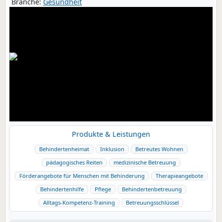
Branche:
Gesundheit
Produkte & Leistungen
Behindertenheimat
Inklusion
Betreutes Wohnen
pädagogisches Reiten
medizinische Betreuung
Förderangebote für Menschen mit Behinderung
Therapieangebote
Behindertenhilfe
Pflege
Behindertenbetreuung
Alltags-Kompetenz-Training
Betreuungsschlüssel