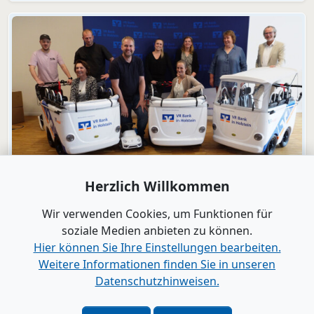
Video
Herzlich Willkommen
Engagement
VR Bank in Holstein macht KiTas mobil!
Wir verwenden Cookies, um Funktionen für
soziale Medien anbieten zu können.
Hier können Sie Ihre Einstellungen bearbeiten.
Alle Videos anzeigen
Weitere Informationen finden Sie in unseren
Datenschutzhinweisen.
www.B2B-Wirtschaft.de
Login
|
Registrierung