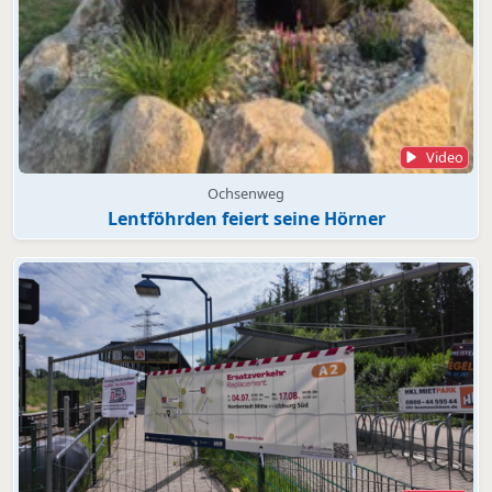
Video
Ochsenweg
Lentföhrden feiert seine Hörner