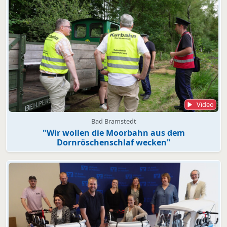
Video
Bad Bramstedt
"Wir wollen die Moorbahn aus dem
Dornröschenschlaf wecken"