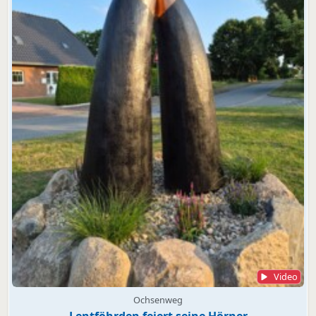
Video
Ochsenweg
Lentföhrden feiert seine Hörner