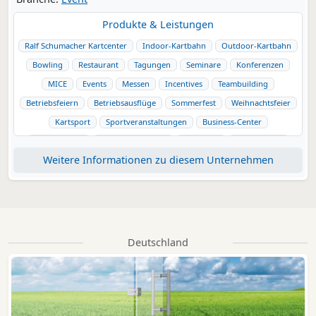
Produkte & Leistungen
Ralf Schumacher Kartcenter
Indoor-Kartbahn
Outdoor-Kartbahn
Bowling
Restaurant
Tagungen
Seminare
Konferenzen
MICE
Events
Messen
Incentives
Teambuilding
Betriebsfeiern
Betriebsausflüge
Sommerfest
Weihnachtsfeier
Kartsport
Sportveranstaltungen
Business-Center
Eventlocation
Lüneburger Heide
Bispingen
Gastronomie
Weitere Informationen zu diesem Unternehmen
Seminare&Tagungen
Heidekreis
Kartbahn
Deutschland