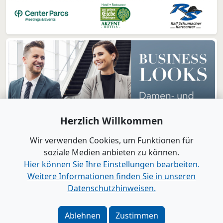
Herzlich Willkommen
Wir verwenden Cookies, um Funktionen für
soziale Medien anbieten zu können.
Hier können Sie Ihre Einstellungen bearbeiten.
Weitere Informationen finden Sie in unseren
www.B2B-Wirtschaft.de
Datenschutzhinweisen.
Login
|
Registrierung
Kontakt
|
Impressum
|
Datenschutz
|
Barrierefreiheit
|
Ablehnen
Zustimmen