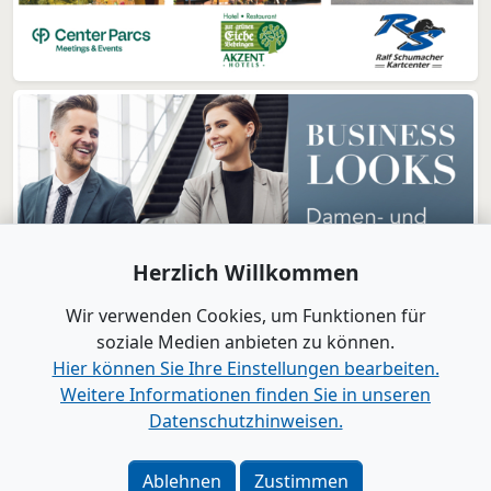
Herzlich Willkommen
Wir verwenden Cookies, um Funktionen für
soziale Medien anbieten zu können.
Hier können Sie Ihre Einstellungen bearbeiten.
Weitere Informationen finden Sie in unseren
www.B2B-Wirtschaft.de
Datenschutzhinweisen.
Login
|
Registrierung
Kontakt
|
Impressum
|
Datenschutz
|
Barrierefreiheit
|
Ablehnen
Zustimmen