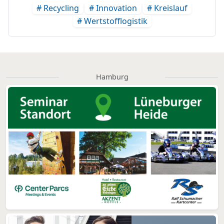
# Recycling
# Innovation
# Kreislauf
# Wertstofflogistik
Hamburg