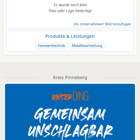
Es wurde noch kein
Foto oder Logo hinterlegt
Ihr Unternehmen? Bild hinzufügen
Produkte & Leistungen
Feinwerktechnik
Metallbearbeitung
Kreis Pinneberg