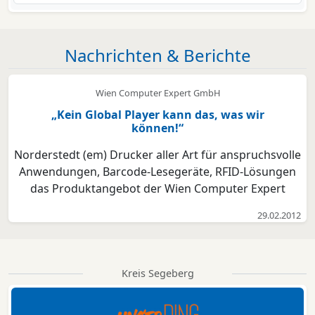
Nachrichten & Berichte
Wien Computer Expert GmbH
„Kein Global Player kann das, was wir
können!“
Norderstedt (em) Drucker aller Art für anspruchsvolle
Anwendungen, Barcode-Lesegeräte, RFID-Lösungen
das Produktangebot der Wien Computer Expert
GmbH ist seit über 25 Jahren immer am Puls der Zeit.
29.02.2012
Auch bei Wartung und Betreuung vertrauen viele
namhafte Unternehmen dem Know-how der
Norderstedter. „U...
Kreis Segeberg