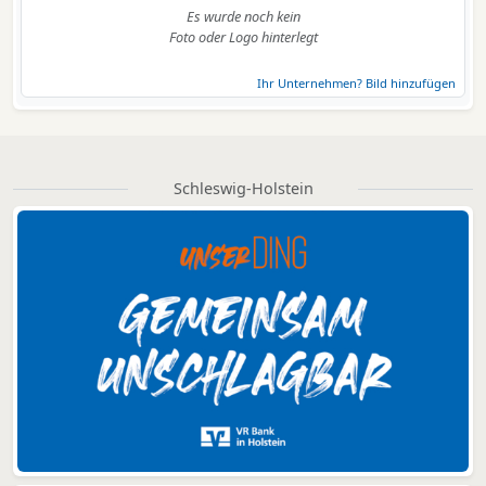
Es wurde noch kein
Foto oder Logo hinterlegt
Ihr Unternehmen? Bild hinzufügen
Schleswig-Holstein