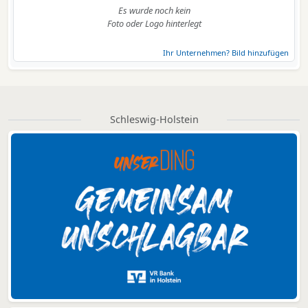
Es wurde noch kein
Foto oder Logo hinterlegt
Ihr Unternehmen? Bild hinzufügen
Schleswig-Holstein