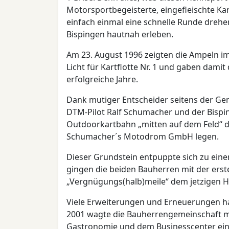
Motorsportbegeisterte, eingefleischte Ka
einfach einmal eine schnelle Runde drehe
Bispingen hautnah erleben.
Am 23. August 1996 zeigten die Ampeln 
Licht für Kartflotte Nr. 1 und gaben damit 
erfolgreiche Jahre.
Dank mutiger Entscheider seitens der Ge
DTM-Pilot Ralf Schumacher und der Bispi
Outdoorkartbahn „mitten auf dem Feld“ d
Schumacher´s Motodrom GmbH legen.
Dieser Grundstein entpuppte sich zu eine
gingen die beiden Bauherren mit der erste
„Vergnügungs(halb)meile“ dem jetzigen H
Viele Erweiterungen und Erneuerungen ha
2001 wagte die Bauherrengemeinschaft mi
Gastronomie und dem Businesscenter einen