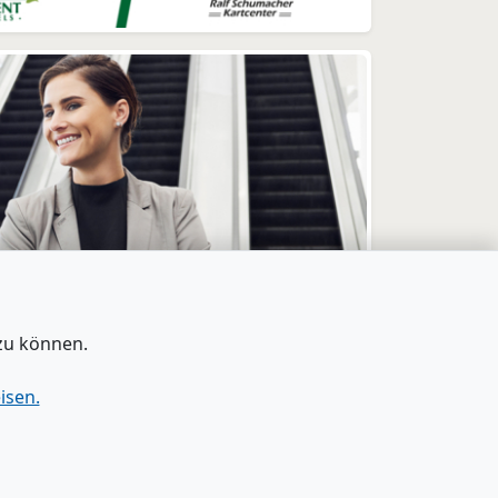
zu können.
isen.
tenschutz
|
Barrierefreiheit
|
Bei Google als
bevorzugte Quelle merken