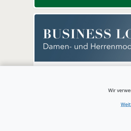
Wir verwe
Weit
www.B2B-Wirtschaft.de
|
Login
|
Registrier