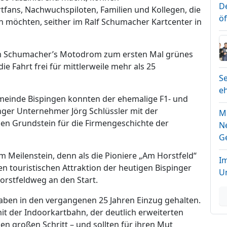
D
rtfans, Nachwuchspiloten, Familien und Kollegen, die
ö
n möchten, seither im Ralf Schumacher Kartcenter in
im Schumacher’s Motodrom zum ersten Mal grünes
die Fahrt frei für mittlerweile mehr als 25
Se
e
meinde Bispingen konnten der ehemalige F1- und
nger Unternehmer Jörg Schlüssler mit der
M
en Grundstein für die Firmengeschichte der
N
G
m Meilenstein, denn als die Pioniere „Am Horstfeld“
I
n touristischen Attraktion der heutigen Bispinger
U
orstfeldweg an den Start.
ben in den vergangenen 25 Jahren Einzug gehalten.
t der Indoorkartbahn, der deutlich erweiterten
 großen Schritt – und sollten für ihren Mut