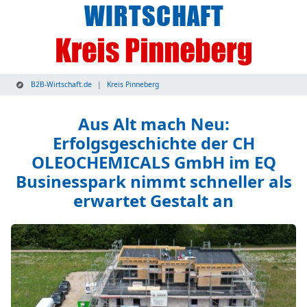
B2B-Wirtschaft.de
Kreis Pinneberg
Aus Alt mach Neu:
Erfolgsgeschichte der CH
OLEOCHEMICALS GmbH im EQ
Businesspark nimmt schneller als
erwartet Gestalt an