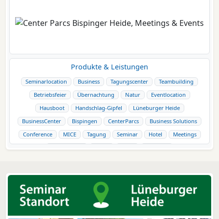
Produkte & Leistungen
Seminarlocation
Business
Tagungscenter
Teambuilding
Betriebsfeier
Übernachtung
Natur
Eventlocation
Hausboot
Handschlag-Gipfel
Lüneburger Heide
BusinessCenter
Bispingen
CenterParcs
Business Solutions
Conference
MICE
Tagung
Seminar
Hotel
Meetings
Betriebsfeier
Messe
Event
Incentive