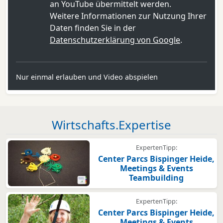
an YouTube übermittelt werden.
Weitere Informationen zur Nutzung Ihrer
Daten finden Sie in der
Datenschutzerklärung von Google
.
Nur einmal erlauben und Video abspielen
Wirtschafts.Expertise
ExpertenTipp:
Center Parcs Bispinger Heide,
Meetings & Events
Teambuilding
ExpertenTipp:
Center Parcs Bispinger Heide,
Meetings & Events