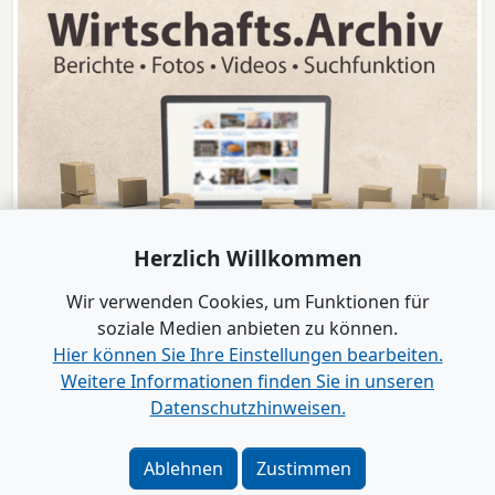
Herzlich Willkommen
Wir verwenden Cookies, um Funktionen für
soziale Medien anbieten zu können.
Hier können Sie Ihre Einstellungen bearbeiten.
Weitere Informationen finden Sie in unseren
www.B2B-Wirtschaft.de
Datenschutzhinweisen.
Login
|
Registrierung
Kontakt
|
Impressum
|
Datenschutz
|
Barrierefreiheit
|
Ablehnen
Zustimmen
Bei Google als bevorzugte Quelle merken