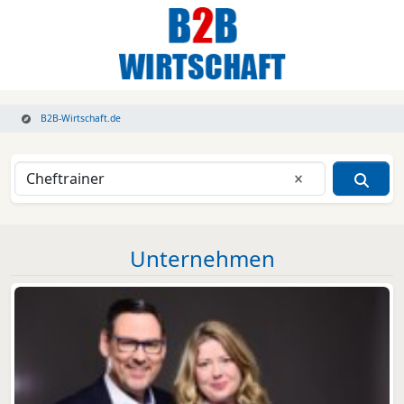
B2B-Wirtschaft.de
Eingabe lösche
Unternehmen