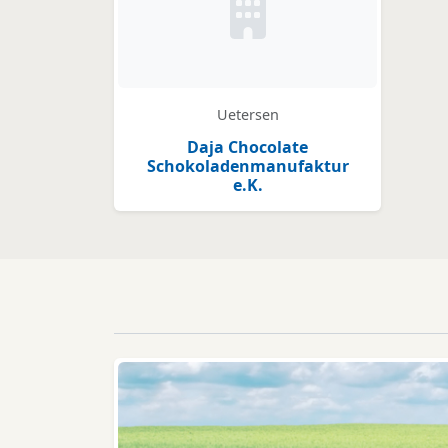
Kein Bild oder Logo hinter
Uetersen
Daja Chocolate
Schokoladenmanufaktur
e.K.