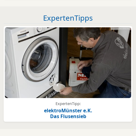
ExpertenTipps
ExpertenTipp:
elektroMünster e.K.
Das Flusensieb