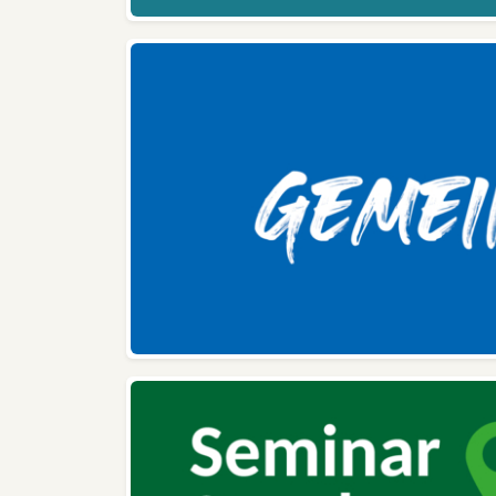
zertifizierter Partner der
In
Luftfahrtindustrie und
D
beliefert Airbus unter
st
anderem mit Ventilations-,
An
Drainage- und
ext
Hochtemperaturschläuchen
sowie Formteilen. „Wir sind
sehr stolz, die hohen
dür
Anforderungen des Airbus
Ro
SQIP-Programms erfüllt zu
Da
haben“, sagt Matthias Lüdke,
e
Leiter des
He
Qualitätsmanagements und
SQIP-Koordinator.
St
Geschäftsführer Dirk
Baumann fügt hinzu: „
St