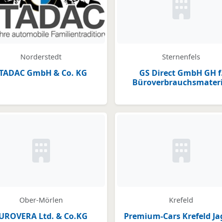
Kein Bild o
Norderstedt
Sternenfels
TADAC GmbH & Co. KG
GS Direct GmbH GH f
Büroverbrauchsmateri
legt
Kein Bild oder Logo hinterlegt
Kein Bild o
Ober-Mörlen
Krefeld
UROVERA Ltd. & Co.KG
Premium-Cars Krefeld Ja