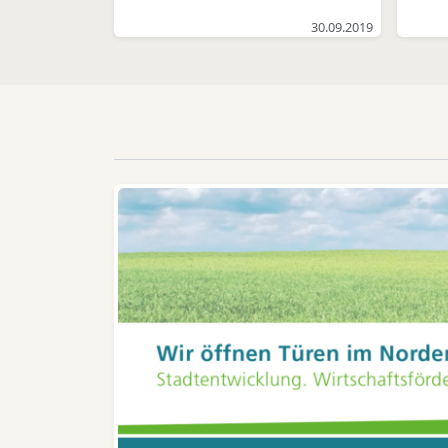
Flugzeughersteller Airbus auf
der Supplier Conference in
30.09.2019
Toulouse mit dem SQIP-
Award „Best Improver“
ausgezeichnet. Der Preis wird
Aut
für verbesserte Liefertreue
und nachhaltige Qualität
Vo
verliehen und ist Teil des
Airbus-Programms „Supply
En
Chain & Quality
Se
Improvement“, kurz SQIP. Mit
dre
dem SQIP-Programm verfolgt
e
Airbus das Ziel, seine
si
strategisch wichtigen
Lieferanten zu
Spitzenleistungen hinsichtlich
F
Produktqualität und
Liefertreue zu führen. Matzen
Syn
& Timm ist langjähriger und