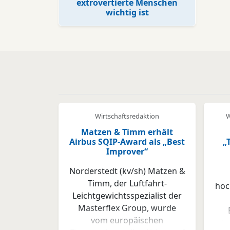
extrovertierte Menschen
wichtig ist
Wirtschaftsredaktion
W
Matzen & Timm erhält
Airbus SQIP-Award als „Best
„
Improver“
Norderstedt (kv/sh) Matzen &
Timm, der Luftfahrt-
hoc
Leichtgewichtsspezialist der
Masterflex Group, wurde
vom europäischen
E