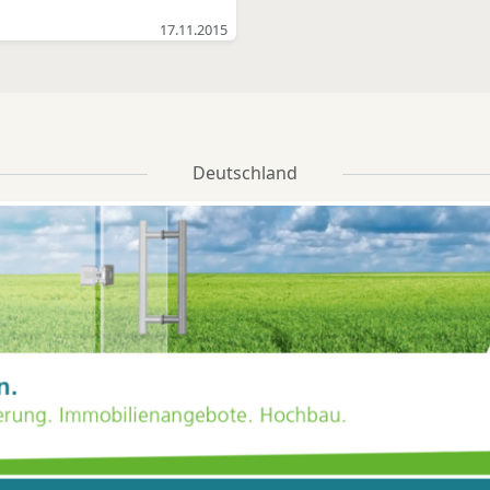
Service- und
17.11.2015
Wartungsrobotern und
Neuigkeiten aus der
Produktions- und
omatisierungstechnik. Die
Teilnahme an der
rtragsveranstaltung für
Deutschland
Unternehmen und
tscheider ist kostenfrei.
in Arbeitsweg führt einen
i Kilometer langen Tunnel
ntlang und der hat es in
ch: In den unterirdischen
Röhren des neuen
Röntgenlasers am
orschungszentrum DESY
(Deutsches Elektronen-
chrotron) soll schon bald
ein autonomer