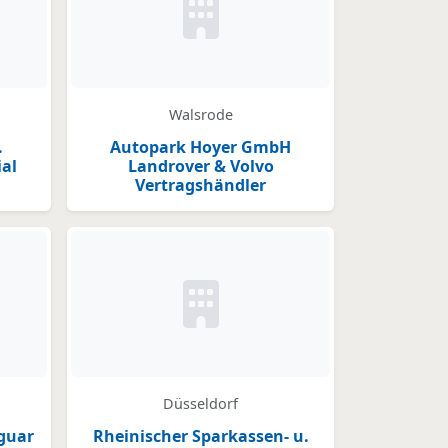
der Logo hinterlegt
Kein Bild oder Logo hinterlegt
Walsrode
.
Autopark Hoyer GmbH
al
Landrover & Volvo
Vertragshändler
der Logo hinterlegt
Kein Bild oder Logo hinterlegt
Düsseldorf
guar
Rheinischer Sparkassen- u.