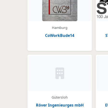
Hamburg
CoWorkBude14
S
Kein Bild oder Logo hinter
Gütersloh
Röver Ingenieurges mbH
E