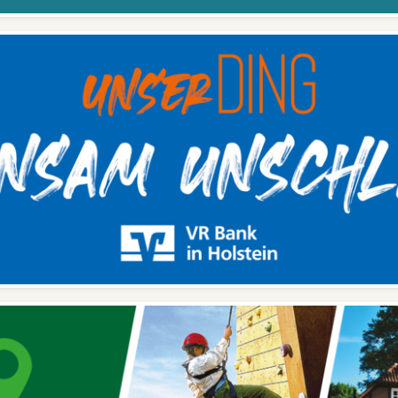
spektionsroboter seinen
ienst antreten und den
örungsfreien Betrieb der
lage sicherstellen. Weder
rem starke Magnete noch
Röntgenblitze oder
herumirrende Teilchen
fen dabei den Betrieb des
boters beeinträchtigen.
s Entwicklungsprojekt ist
ine ingenieurtechnische
rausforderung, der sich
die Mitarbeiter und
udenten des Fachbereichs
Technik und des dualen
udiengangs Mechatronik
an der hochschul