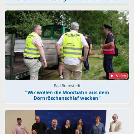
Video
Bad Bramstedt
"Wir wollen die Moorbahn aus dem
Dornröschenschlaf wecken"