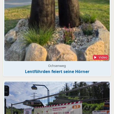
Video
Ochsenweg
Lentföhrden feiert seine Hörner