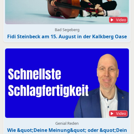
Video
Bad Segeberg
Fidi Steinbeck am 15. August in der Kalkberg Oase
Video
Genial Reden
Wie &quot;Deine Meinung&quot; oder &quot;Dein