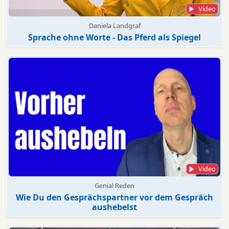
Video
Daniela Landgraf
Sprache ohne Worte - Das Pferd als Spiegel
Video
Genial Reden
Wie Du den Gesprächspartner vor dem Gespräch
aushebelst