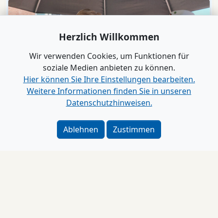
Herzlich Willkommen
Wir verwenden Cookies, um Funktionen für
soziale Medien anbieten zu können.
Hier können Sie Ihre Einstellungen bearbeiten.
Weitere Informationen finden Sie in unseren
Datenschutzhinweisen.
Video
Bad Segeberg
Ablehnen
Zustimmen
Der Wilde Westen mitten in der Fußgängerzone
„Eine Stadt spielt Karl May“
Impressum
Alle Videos anzeigen
www.B2B-Wirtschaft.de
Login
|
Registrierung