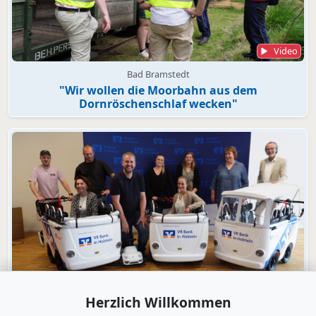
Video
Bad Bramstedt
"Wir wollen die Moorbahn aus dem
Dornröschenschlaf wecken"
Video
Herzlich Willkommen
Engagement