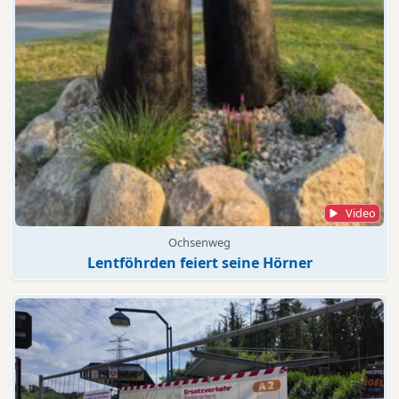
Video
Ochsenweg
Lentföhrden feiert seine Hörner